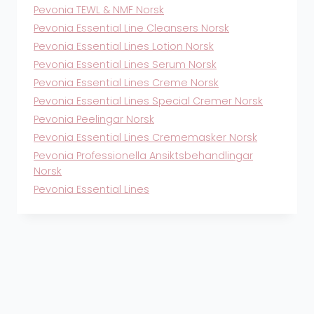
o
Pevonia TEWL & NMF Norsk
m
m
Pevonia Essential Line Cleansers Norsk
e
Pevonia Essential Lines Lotion Norsk
n
Pevonia Essential Lines Serum Norsk
i
n
Pevonia Essential Lines Creme Norsk
i
Pevonia Essential Lines Special Cremer Norsk
P
Pevonia Peelingar Norsk
e
v
Pevonia Essential Lines Crememasker Norsk
o
Pevonia Professionella Ansiktsbehandlingar
n
Norsk
i
a
Pevonia Essential Lines
s
v
ä
r
l
d
N
o
r