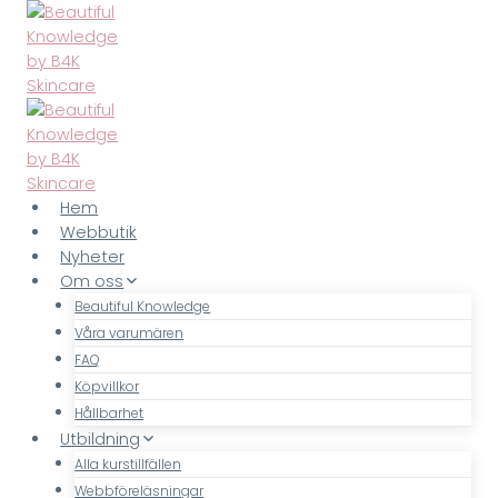
Skip
to
content
Hem
Webbutik
Nyheter
Om oss
Beautiful Knowledge
Våra varumären
FAQ
Köpvillkor
Hållbarhet
Utbildning
Alla kurstillfällen
Webbföreläsningar