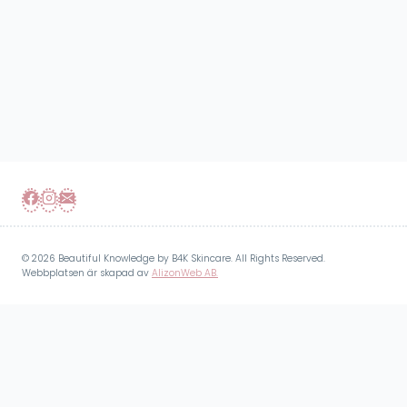
© 2026 Beautiful Knowledge by B4K Skincare. All Rights Reserved.
Webbplatsen är skapad av
AlizonWeb AB.
I varukorgen
Inga produkter i varukorgen.