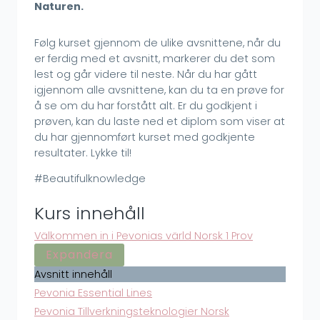
Naturen.
Følg kurset gjennom de ulike avsnittene, når du
er ferdig med et avsnitt, markerer du det som
lest og går videre til neste. Når du har gått
igjennom alle avsnittene, kan du ta en prøve for
å se om du har forstått alt. Er du godkjent i
prøven, kan du laste ned et diplom som viser at
du har gjennomført kurset med godkjente
resultater. Lykke til!
#Beautifulknowledge
Kurs innehåll
Välkommen in i Pevonias värld Norsk
1 Prov
Expandera
V
Avsnitt innehåll
ä
Pevonia Essential Lines
l
k
Pevonia Tillverkningsteknologier Norsk