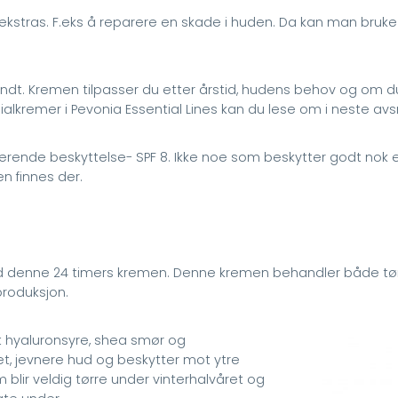
ekstras. F.eks å reparere en skade i huden. Da kan man bruke 
ndt. Kremen tilpasser du etter årstid, hudens behov og om d
alkremer i Pevonia Essential Lines kan du lese om i neste avsn
lekterende beskyttelse- SPF 8. Ikke noe som beskytter godt nok
n finnes der.
 med denne 24 timers kremen. Denne kremen behandler både t
roduksjon.
et hyaluronsyre, shea smør og
et, jevnere hud og beskytter mot ytre
blir veldig tørre under vinterhalvåret og