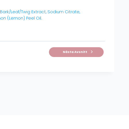
ark/Leaf/Twig Extract, Sodium Citrate,
imon (Lemon) Peel Oil.
Nästa Avsnitt