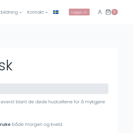
tbildning
Kontakt
0
Logga in
sk
g øverst blant de døde hudcellene for å mykgjøre
ruke
både morgen og kveld.