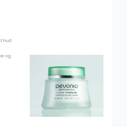
t hud.
kne og