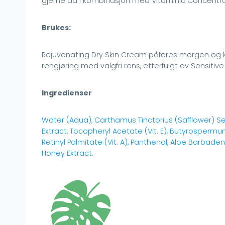
gjerne da i kombinasjon med Vitaminic Concentr
Brukes:
Rejuvenating Dry Skin Cream påføres morgen og kv
rengjøring med valgfri rens, etterfulgt av Sensitive 
Ingredienser
Water (Aqua), Carthamus Tinctorius (Safflower) See
Extract, Tocopheryl Acetate (Vit. E), Butyrospermum
Retinyl Palmitate (Vit. A), Panthenol, Aloe Barbaden
Honey Extract.