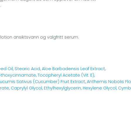
.
 lotion ansiktsvann og valgfritt serum.
d Oil, Stearic Acid, Aloe Barbadensis Leaf Extract,
Methoxycinnamate, Tocopheryl Acetate (Vit. E),
Cucumis Sativus (Cucumber) Fruit Extract, Anthemis Nobolis Flo
rate, Caprylyl Glycol, Ethylhexylglycerin, Hexylene Glycol, C