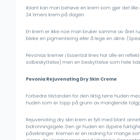
Iblant kan man behøve en krem som gjør det lille 
24 timers krem på dagen.
En krem er ikke noe man bruker samme av året ru
bleke en pigmentering eller å lege en akne. (Spesi
Pevonias kremer i Essential lines har alle en ref
solbeskyttelse) men en beskyttelse som hele tide
Pevonia Rejuvenating Dry Skin Creme
Forbedre tilstanden for den riktig tørre huden
huden som er topp på grunn av manglende talgp
Rejuvenating dry skin krem er fylt med blant ann
bidronningsgele. Den gir huden en dypere fuktigh
påvirkninger. Kremen er en redning for mange som 