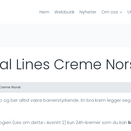
Hem
Webbutik
Nyheter
Om oss
U
ial Lines Creme Nor
 Creme Norsk
p og bør alltid være barrierstyrkende. En bra krem legger se
logien (Les om dette i Avsnitt 2) kun 24h-kremer som du kan
b