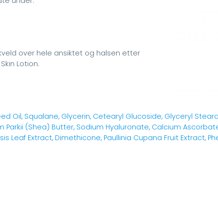
ate under.
eld over hele ansiktet og halsen etter
Skin Lotion.
d Oil, Squalane, Glycerin, Cetearyl Glucoside, Glyceryl Stearat
 Parkii (Shea) Butter, Sodium Hyaluronate, Calcium Ascorbate (V
sis Leaf Extract, Dimethicone, Paullinia Cupana Fruit Extract, Ph