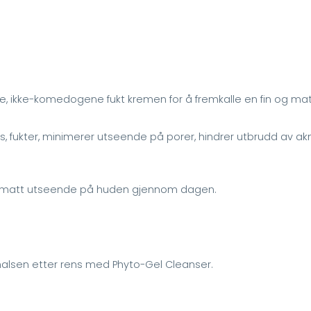
, ikke-komedogene fukt kremen for å fremkalle en fin og mat
ans, fukter, minimerer utseende på porer, hindrer utbrudd av a
et matt utseende på huden gjennom dagen.
 halsen etter rens med Phyto-Gel Cleanser.