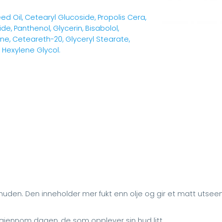
d Oil, Cetearyl Glucoside, Propolis Cera,
ide, Panthenol, Glycerin, Bisabolol,
one, Ceteareth-20, Glyceryl Stearate,
, Hexylene Glycol.
huden. Den inneholder mer fukt enn olje og gir et matt utseen
e gjennom dagen, de som opplever sin hud litt