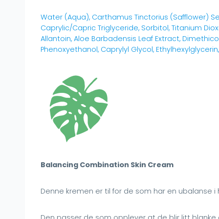
Water (Aqua), Carthamus Tinctorius (Safflower) See
Caprylic/Capric Triglyceride, Sorbitol, Titanium Diox
Allantoin, Aloe Barbadensis Leaf Extract, Dimethic
Phenoxyethanol, Caprylyl Glycol, Ethylhexylglycerin
Balancing Combination Skin Cream
Denne kremen er til for de som har en ubalanse i 
Den passer de som opplever at de blir litt blank