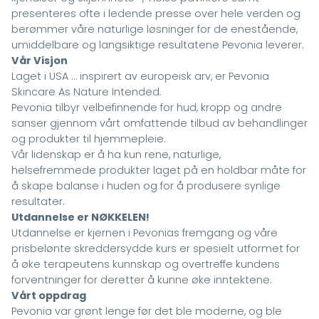
presenteres ofte i ledende presse over hele verden og
berømmer våre naturlige løsninger for de enestående,
umiddelbare og langsiktige resultatene Pevonia leverer.
Vår Visjon
Laget i USA … inspirert av europeisk arv, er Pevonia
Skincare As Nature Intended.
Pevonia tilbyr velbefinnende for hud, kropp og andre
sanser gjennom vårt omfattende tilbud av behandlinger
og produkter til hjemmepleie.
Vår lidenskap er å ha kun rene, naturlige,
helsefremmede produkter laget på en holdbar måte for
å skape balanse i huden og for å produsere synlige
resultater.
Utdannelse er NØKKELEN!
Utdannelse er kjernen i Pevonias fremgang og våre
prisbelønte skreddersydde kurs er spesielt utformet for
å øke terapeutens kunnskap og overtreffe kundens
forventninger for deretter å kunne øke inntektene.
Vårt oppdrag
Pevonia var grønt lenge før det ble moderne, og ble