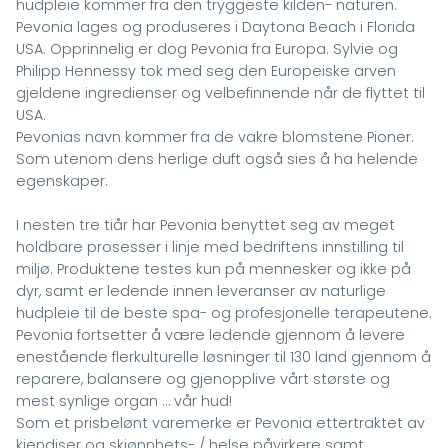
hudpleie kommer fra den tryggeste kilden- naturen.
Pevonia lages og produseres i Daytona Beach i Florida
USA. Opprinnelig er dog Pevonia fra Europa. Sylvie og
Philipp Hennessy tok med seg den Europeiske arven
gjeldene ingredienser og velbefinnende når de flyttet til
USA.
Pevonias navn kommer fra de vakre blomstene Pioner.
Som utenom dens herlige duft også sies å ha helende
egenskaper.
I nesten tre tiår har Pevonia benyttet seg av meget
holdbare prosesser i linje med bedriftens innstilling til
miljø. Produktene testes kun på mennesker og ikke på
dyr, samt er ledende innen leveranser av naturlige
hudpleie til de beste spa- og profesjonelle terapeutene.
Pevonia fortsetter å være ledende gjennom å levere
enestående flerkulturelle løsninger til 130 land gjennom å
reparere, balansere og gjenopplive vårt største og
mest synlige organ … vår hud!
Som et prisbelønt varemerke er Pevonia ettertraktet av
kjendiser og skjønnhets- / helse påvirkere samt