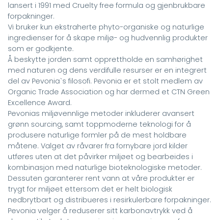
lansert i 1991 med Cruelty free formula og gjenbrukbare
forpakninger.
Vi bruker kun ekstraherte phyto-organiske og naturlige
ingredienser for å skape miljø- og hudvennlig produkter
som er godkjente.
Å beskytte jorden samt opprettholde en samhørighet
med naturen og dens verdifulle resurser er en integrert
del av Pevonia`s filosofi. Pevonia er et stolt medlem av
Organic Trade Association og har dermed et CTN Green
Excellence Award.
Pevonias miljøvennlige metoder inkluderer avansert
grønn sourcing, samt toppmoderne teknologi for å
produsere naturlige formler på de mest holdbare
måtene. Valget av råvarer fra fornybare jord kilder
utføres uten at det påvirker miljøet og bearbeides i
kombinasjon med naturlige bioteknologiske metoder.
Dessuten garanterer rent vann at våre produkter er
trygt for miljøet ettersom det er helt biologisk
nedbrytbart og distribueres i resirkulerbare forpakninger.
Pevonia velger å reduserer sitt karbonavtrykk ved å