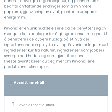
donere til utvalgte organisasjoner, og gjennomfører
bedrifts omfattende endringer som å minimere
papirbruk, gjenvinning av avfall, planter trær, sparer
energi m.m.
Pevonia er en unik hudpleie serie da de benytter seg av
mange ulike teknologier for å gi ingredienser mulighet til
å penetrere i de dypere hudlag, på et nivå der
ingrediensene kan gi nytte av seg. Pevonia er laget med
ingredienser kun fra naturen, ingredienser som jobber i
synergi med huden, og som gjør slik de lover.
I neste avsnitt lærer du deg mer om Pevonia sine
produksjons teknologier.
Avsnitt innehåll
Pevonia Essential Lines