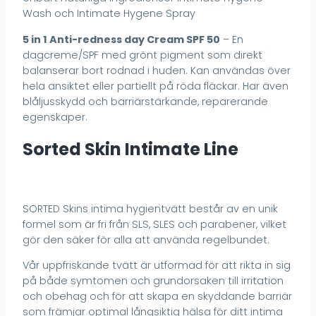
Wash och Intimate Hygene Spray
5 in 1 Anti-redness day Cream SPF 50
– En
dagcreme/SPF med grönt pigment som direkt
balanserar bort rodnad i huden. Kan användas över
hela ansiktet eller partiellt på röda fläckar. Har även
blåljusskydd och barriärstärkande, reparerande
egenskaper.
Sorted Skin Intimate Line
SORTED Skins intima hygientvätt består av en unik
formel som är fri från SLS, SLES och parabener, vilket
gör den säker för alla att använda regelbundet.
Vår uppfriskande tvätt är utformad för att rikta in sig
på både symtomen och grundorsaken till irritation
och obehag och för att skapa en skyddande barriär
som främjar optimal långsiktig hälsa för ditt intima