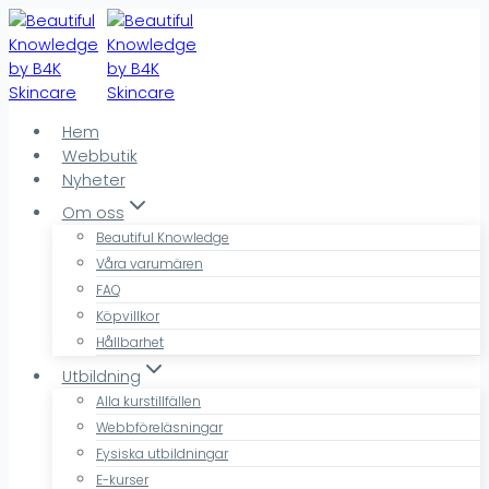
Skip
to
content
Hem
Webbutik
Nyheter
Om oss
Beautiful Knowledge
Våra varumären
FAQ
Köpvillkor
Hållbarhet
Utbildning
Alla kurstillfällen
Webbföreläsningar
Fysiska utbildningar
E-kurser