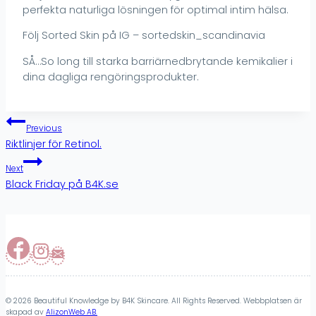
perfekta naturliga lösningen för optimal intim hälsa.
Följ Sorted Skin på IG – sortedskin_scandinavia
SÅ…So long till starka barriärnedbrytande kemikalier i
dina dagliga rengöringsprodukter.
Inläggsnavigering
Previous
Riktlinjer för Retinol.
Next
Black Friday på B4K.se
© 2026 Beautiful Knowledge by B4K Skincare. All Rights Reserved. Webbplatsen är
skapad av
AlizonWeb AB.