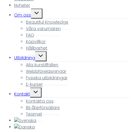
Nyheter
Toggle
Om oss
child
Beautiful Knowledge
menu
Våra varumären
FAQ
Köpvillkor
Hållbarhet
Toggle
Utbildning
child
Alla kurstillfällen
menu
Webbföreläsningar
Fysiska utbildningar
E-kurser
Toggle
Kontakt
child
Kontakta oss
menu
Bli återförsäljare
Teamet