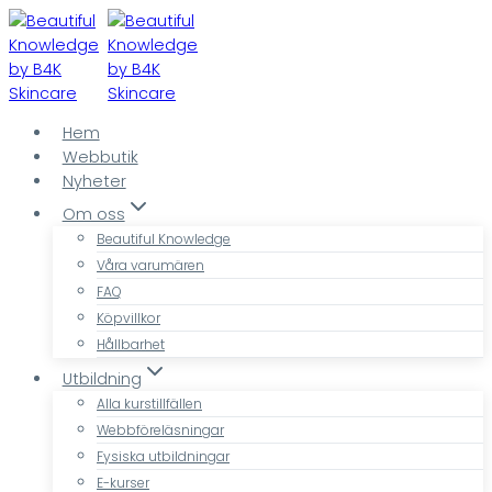
Skip
to
content
Hem
Webbutik
Nyheter
Om oss
Beautiful Knowledge
Våra varumären
FAQ
Köpvillkor
Hållbarhet
Utbildning
Alla kurstillfällen
Webbföreläsningar
Fysiska utbildningar
E-kurser