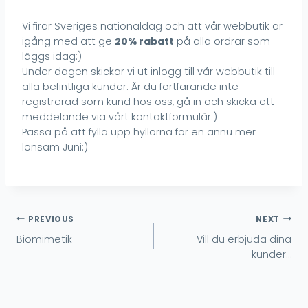
Vi firar Sveriges nationaldag och att vår webbutik är
igång med att ge
20% rabatt
på alla ordrar som
läggs idag:)
Under dagen skickar vi ut inlogg till vår webbutik till
alla befintliga kunder. Är du fortfarande inte
registrerad som kund hos oss, gå in och skicka ett
meddelande via vårt kontaktformulär:)
Passa på att fylla upp hyllorna för en ännu mer
lönsam Juni:)
Inläggsnavigering
PREVIOUS
NEXT
Biomimetik
Vill du erbjuda dina
kunder…