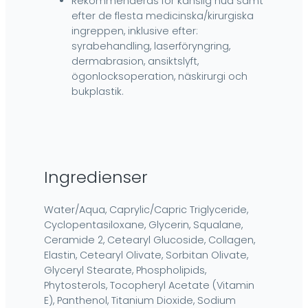
Rekommenderas för känslig hud samt
efter de flesta medicinska/kirurgiska
ingreppen, inklusive efter:
syrabehandling, laserföryngring,
dermabrasion, ansiktslyft,
ögonlocksoperation, näskirurgi och
bukplastik.
Ingredienser
Water/Aqua, Caprylic/Capric Triglyceride,
Cyclopentasiloxane, Glycerin, Squalane,
Ceramide 2, Cetearyl Glucoside, Collagen,
Elastin, Cetearyl Olivate, Sorbitan Olivate,
Glyceryl Stearate, Phospholipids,
Phytosterols, Tocopheryl Acetate (Vitamin
E), Panthenol, Titanium Dioxide, Sodium