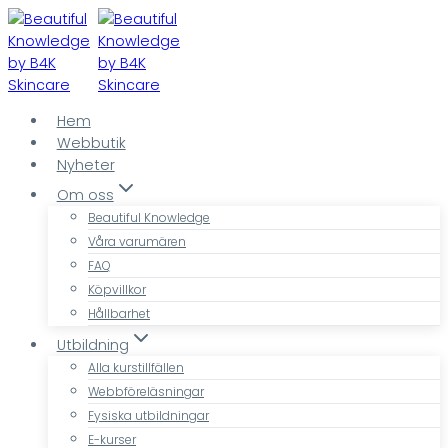
Skip
to
content
Hem
Webbutik
Nyheter
Om oss
Beautiful Knowledge
Våra varumären
FAQ
Köpvillkor
Hållbarhet
Utbildning
Alla kurstillfällen
Webbföreläsningar
Fysiska utbildningar
E-kurser