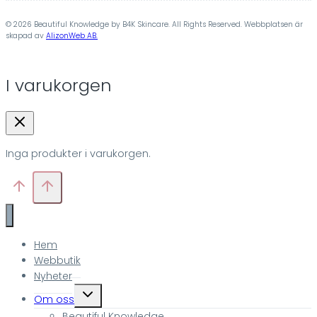
© 2026 Beautiful Knowledge by B4K Skincare. All Rights Reserved. Webbplatsen är
skapad av
AlizonWeb AB.
I varukorgen
Inga produkter i varukorgen.
Hem
Webbutik
Nyheter
Toggle
Om oss
child
Beautiful Knowledge