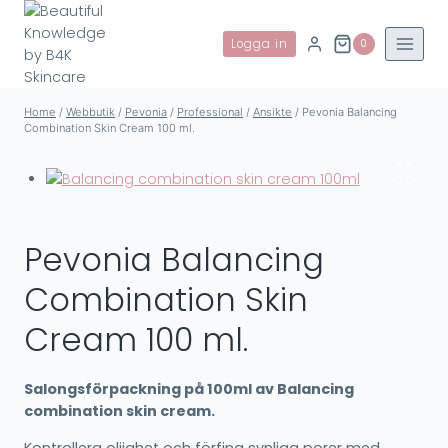
Skip
to
Logga in
0
content
Home
/
Webbutik
/
Pevonia
/
Professional
/
Ansikte
/
Pevonia Balancing
Combination Skin Cream 100 ml.
Pevonia Balancing
Combination Skin
Cream 100 ml.
Salongsförpackning på 100ml av Balancing
combination skin cream.
Kontrollera oljighet och förfina synliga porer med