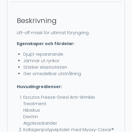
Beskrivning
Lift-off mask för ultimat föryngring.
Egenskaper och fördelar:
Djupt reparerande
Jämnar ut rynkor
Stärker elasticiteten
Ger omedelbar utstrålning
Huvudingredienser:
Escutox Freeze-Dried Anti-Wrinkle
Treatment:
Hibiskus
Dextrin
Algolisackarider
Kollagenpolypeptider med Myoxy-Caviar®