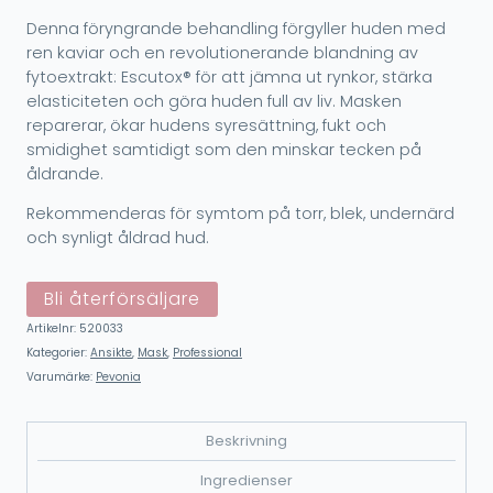
Denna föryngrande behandling förgyller huden med
ren kaviar och en revolutionerande blandning av
fytoextrakt: Escutox® för att jämna ut rynkor, stärka
elasticiteten och göra huden full av liv. Masken
reparerar, ökar hudens syresättning, fukt och
smidighet samtidigt som den minskar tecken på
åldrande.
Rekommenderas för symtom på torr, blek, undernärd
och synligt åldrad hud.
Bli återförsäljare
Artikelnr:
520033
Kategorier:
Ansikte
,
Mask
,
Professional
Varumärke:
Pevonia
Beskrivning
Ingredienser