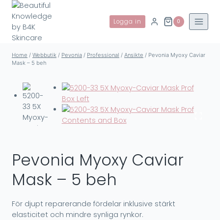
Skip
to
Logga in
0
content
Home
/
Webbutik
/
Pevonia
/
Professional
/
Ansikte
/
Pevonia Myoxy Caviar
Mask – 5 beh
Pevonia Myoxy Caviar
Mask – 5 beh
För djupt reparerande fördelar inklusive stärkt
elasticitet och mindre synliga rynkor.