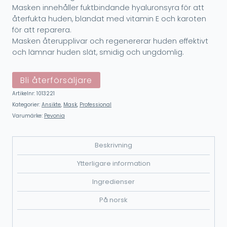
Masken innehåller fuktbindande hyaluronsyra för att
återfukta huden, blandat med vitamin E och karoten
för att reparera.
Masken återupplivar och regenererar huden effektivt
och lämnar huden slät, smidig och ungdomlig.
Bli återförsäljare
Artikelnr:
1013221
Kategorier:
Ansikte
,
Mask
,
Professional
Varumärke:
Pevonia
Beskrivning
Ytterligare information
Ingredienser
På norsk