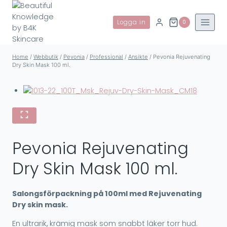
Skip
to
Logga in
0
content
Home
/
Webbutik
/
Pevonia
/
Professional
/
Ansikte
/
Pevonia Rejuvenating
Dry Skin Mask 100 ml.
Pevonia Rejuvenating
Dry Skin Mask 100 ml.
Salongsförpackning på 100ml med Rejuvenating
Dry skin mask.
En ultrarik, krämig mask som snabbt läker torr hud.