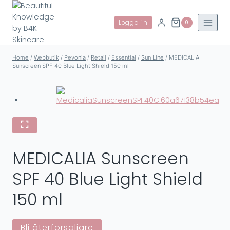
Skip
to
Logga in
0
content
Home
/
Webbutik
/
Pevonia
/
Retail
/
Essential
/
Sun Line
/
MEDICALIA
Sunscreen SPF 40 Blue Light Shield 150 ml
MEDICALIA Sunscreen
SPF 40 Blue Light Shield
150 ml
Bli återförsäljare