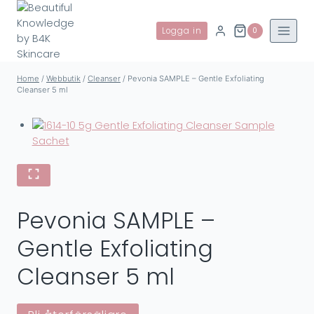
Skip
to
Logga in
0
content
Home
/
Webbutik
/
Cleanser
/
Pevonia SAMPLE – Gentle Exfoliating
Cleanser 5 ml
Pevonia SAMPLE –
Gentle Exfoliating
Cleanser 5 ml