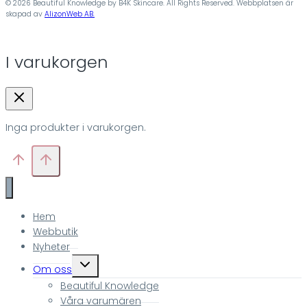
© 2026 Beautiful Knowledge by B4K Skincare. All Rights Reserved. Webbplatsen är
skapad av
AlizonWeb AB.
I varukorgen
Inga produkter i varukorgen.
Hem
Webbutik
Nyheter
Toggle
Om oss
child
Beautiful Knowledge
menu
Våra varumären