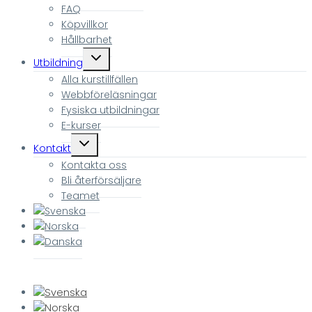
FAQ
Köpvillkor
Hållbarhet
Toggle
Utbildning
child
Alla kurstillfällen
menu
Webbföreläsningar
Fysiska utbildningar
E-kurser
Toggle
Kontakt
child
Kontakta oss
menu
Bli återförsäljare
Teamet