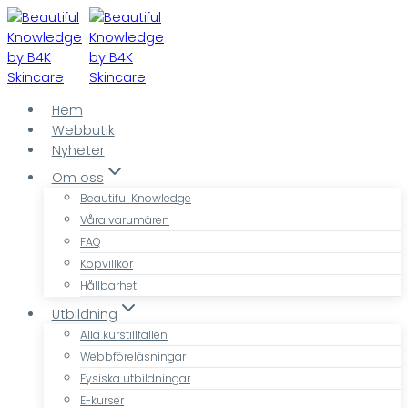
Skip
to
content
Hem
Webbutik
Nyheter
Om oss
Beautiful Knowledge
Våra varumären
FAQ
Köpvillkor
Hållbarhet
Utbildning
Alla kurstillfällen
Webbföreläsningar
Fysiska utbildningar
E-kurser