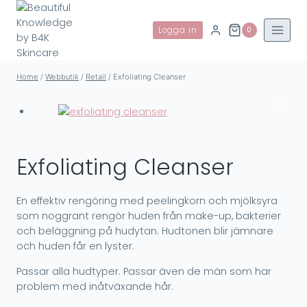
Skip
to
Logga in
0
content
Home
/
Webbutik
/
Retail
/
Exfoliating Cleanser
Exfoliating Cleanser
En effektiv rengöring med peelingkorn och mjölksyra
som noggrant rengör huden från make-up, bakterier
och beläggning på hudytan. Hudtonen blir jämnare
och huden får en lyster.
Passar alla hudtyper. Passar även de män som har
problem med inåtväxande hår.