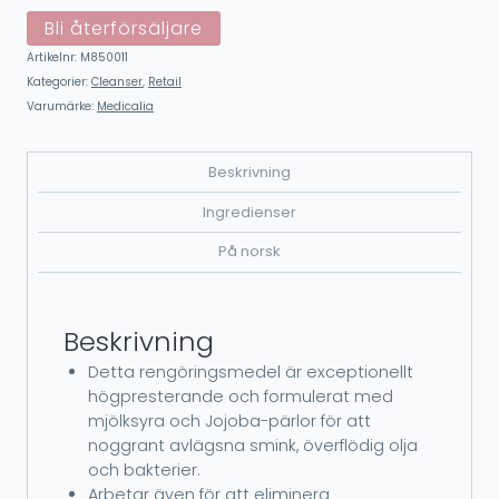
Bli återförsäljare
Artikelnr:
M850011
Kategorier:
Cleanser
,
Retail
Varumärke:
Medicalia
Beskrivning
Ingredienser
På norsk
Beskrivning
Detta rengöringsmedel är exceptionellt
högpresterande och formulerat med
mjölksyra och Jojoba-pärlor för att
noggrant avlägsna smink, överflödig olja
och bakterier.
Arbetar även för att eliminera