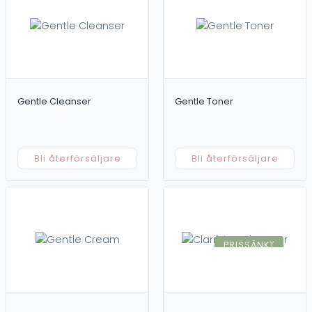
Toner/Lotion
Kampanj
Outlet
Försäljning / Behandling
Övrigt
Professionella produkter
Dokument
Retailprodukter
Merchandise
Gentle Cleanser
Gentle Toner
Prislistor
Tillbehör
För områden
Ansikte
Hår
Bli återförsäljare
Bli återförsäljare
Kropp
Ögon
PRISSÄNKT