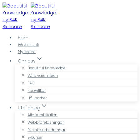
Skip
to
content
Hem
Webbutik
Nyheter
Om oss
Beautiful Knowledge
Våra varumären
FAQ
Köpvillkor
Hållbarhet
Utbildning
Alla kurstillfällen
Webbföreläsningar
Fysiska utbildningar
E-kurser