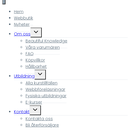
Hem
Webbutik
Nyheter
Toggle
Om oss
child
Beautiful Knowledge
menu
Våra varumären
FAQ
Köpvillkor
Hållbarhet
Toggle
Utbildning
child
Alla kurstillfällen
menu
Webbföreläsningar
Fysiska utbildningar
E-kurser
Toggle
Kontakt
child
Kontakta oss
menu
Bli återförsäljare