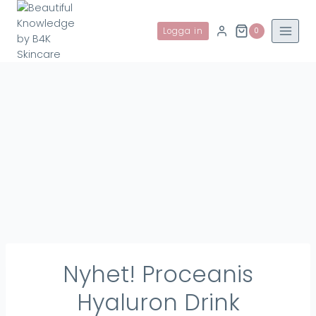
Skip
to
Logga in
0
content
Nyhet! Proceanis
Hyaluron Drink