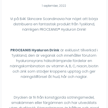
1 september, 2022
Vi på B4K Skincare Scandinavia har nöjet att börja
distribuera en fantastisk produkt från Tyskland,
nämligen PROCEANIS® Hyaluron Drink!
PROCEANIS Hyaluron Drink
är exklusivt tillverkad i
Tyskland, den är vegansk och innehåller förutom
hyaluronsyrans hälsofrämjande fördelar en
näringskombination av vitamin A, B, C, niacin, biotin
och zink som stödjer kroppens upptag och ger
näringstillförsel åt hud, hår och naglar.
Drycken är fri från konstgjorda sötningsmedel,
smakämnen eller färgämnen och har utvecklats
utan djurförsök. Förpackningen är hållbar och gjord