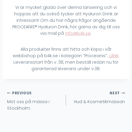
Vi är mycket glada över denna lansering och vi
hoppas att du också tycker att Hyaluron Drink är
intressant! Om du har några frågor angående
PROCEANIS® Hyaluron Drink, hör gärna av dig till oss
via mail på
info@b4k.se
.
Alla produkter finns att hitta och köpa i vår
webbshop på b4k.se i kategorin ”Proceanis”:
LÄNK
.
Leveransstart från v. 38, men beställ redan nu för
garanterad leverans under v.38.
Inläggsnavigering
PREVIOUS
NEXT
Möt oss på mässa i
Hud & Kosmetikmässan
Stockholm.