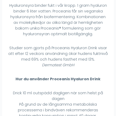
​​Hyaluronsyra binder fukt i vår kropp. 1 gram hyaluron
binder 6 liter vatten. Proceanis får sin veganska
hyaluronsyra från biofermentering. Kombinationen
av molekylkedjor av olika längd är hemligheten
bakom unika Proceanis® formulering som gör
hyaluronsyran optimalt biotillgänglig.
Studier som gjorts på Proceanis Hyaluron Drink visar
att efter 12 veckors användning ökar hudens fuktnivå
med 69% och hudens fasthet med 13%.
Dermatest GmbH
Hur du använder Proceanis Hyaluron Drink
Drick 10 ml outspädd dagligen när som helst på
dagen
På grund av de långsamma metaboliska
processerna i bindväven rekommenderas
kontinuerlig konsumtion i minst 40 dagar.