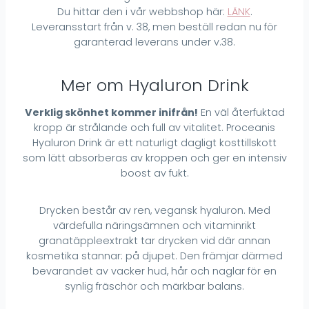
Du hittar den i vår webbshop här:
LÄNK
.
Leveransstart från v. 38, men beställ redan nu för
garanterad leverans under v.38.
Mer om Hyaluron Drink
Verklig skönhet kommer inifrån!
En väl återfuktad
kropp är strålande och full av vitalitet. Proceanis
Hyaluron Drink är ett naturligt dagligt kosttillskott
som lätt absorberas av kroppen och ger en intensiv
boost av fukt.
Drycken består av ren, vegansk hyaluron. Med
värdefulla näringsämnen och vitaminrikt
granatäppleextrakt tar drycken vid där annan
kosmetika stannar: på djupet. Den främjar därmed
bevarandet av vacker hud, hår och naglar för en
synlig fräschör och märkbar balans.