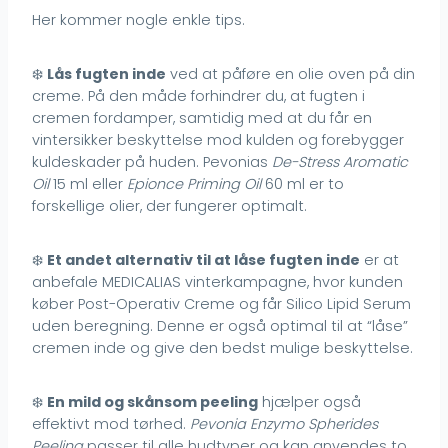
Her kommer nogle enkle tips.
❄️
Lås fugten inde
ved at påføre en olie oven på din
creme. På den måde forhindrer du, at fugten i
cremen fordamper, samtidig med at du får en
vintersikker beskyttelse mod kulden og forebygger
kuldeskader på huden. Pevonias
De-Stress Aromatic
Oil
15 ml eller
Epionce Priming Oil
60 ml er to
forskellige olier, der fungerer optimalt.
❄️
Et andet alternativ til at låse fugten inde
er at
anbefale MEDICALIAS vinterkampagne, hvor kunden
køber Post-Operativ Creme og får Silico Lipid Serum
uden beregning. Denne er også optimal til at “låse”
cremen inde og give den bedst mulige beskyttelse.
❄️
En mild og skånsom peeling
hjælper også
effektivt mod tørhed.
Pevonia Enzymo Spherides
Peeling
passer til alle hudtyper og kan anvendes to