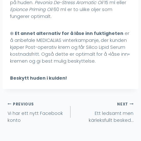
på huden.
Pevonia De-Stress Aromatic Oil
15 ml eller
Epionce Priming Oil
60 ml er to ulike oljer som
fungerer optimalt.
❄️
Et annet alternativ for å låse inn fuktigheten
er
å anbefale MEDICALIAS vinterkampanje, der kunden
kjøper Post-operativ krem og får Silico Lipid Serum
kostnadsfritt. Også dette er optimalt for å «låse inn»
kremen og gi best mulig beskyttelse.
Beskytt huden i kulden!
Inläggsnavigering
PREVIOUS
NEXT
Vi har ett nytt Facebook
Ett ledsamt men
konto
kärleksfullt besked…