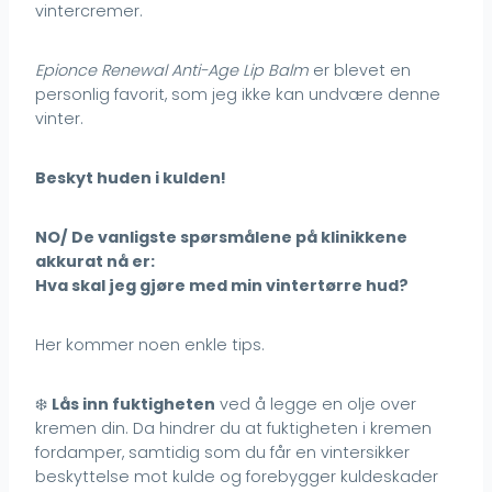
vintercremer.
Epionce Renewal Anti-Age Lip Balm
er blevet en
personlig favorit, som jeg ikke kan undvære denne
vinter.
Beskyt huden i kulden!
NO/ De vanligste spørsmålene på klinikkene
akkurat nå er:
Hva skal jeg gjøre med min vintertørre hud?
Her kommer noen enkle tips.
❄️
Lås inn fuktigheten
ved å legge en olje over
kremen din. Da hindrer du at fuktigheten i kremen
fordamper, samtidig som du får en vintersikker
beskyttelse mot kulde og forebygger kuldeskader