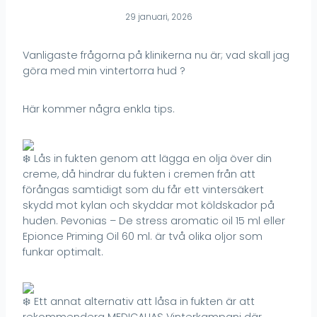
29 januari, 2026
Vanligaste frågorna på klinikerna nu är; vad skall jag
göra med min vintertorra hud ?
Här kommer några enkla tips.
Lås in fukten genom att lägga en olja över din
creme, då hindrar du fukten i cremen från att
förångas samtidigt som du får ett vintersäkert
skydd mot kylan och skyddar mot köldskador på
huden. Pevonias – De stress aromatic oil 15 ml eller
Epionce Priming Oil 60 ml. är två olika oljor som
funkar optimalt.
Ett annat alternativ att låsa in fukten är att
rekommendera MEDICALIAS Vinterkampanj där