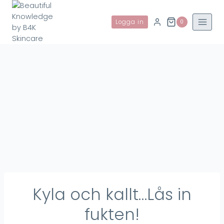
Skip
to
Logga in
0
content
Kyla och kallt…Lås in
fukten!