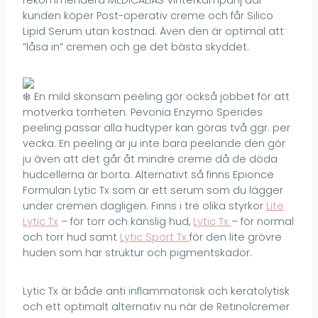
kunden köper Post-operativ creme och får Silico
Lipid Serum utan kostnad. Även den är optimal att
”låsa in” cremen och ge det bästa skyddet.
En mild skonsam peeling gör också jobbet för att
motverka torrheten. Pevonia Enzymo Sperides
peeling passar alla hudtyper kan göras två ggr. per
vecka. En peeling är ju inte bara peelande den gör
ju även att det går åt mindre creme då de döda
hudcellerna är borta. Alternativt så finns Epionce
Formulan Lytic Tx som är ett serum som du lägger
under cremen dagligen. Finns i tre olika styrkor
Lite
Lytic Tx
– för torr och känslig hud,
Lytic Tx
– för normal
och torr hud samt
Lytic Sport Tx
för den lite grövre
huden som har struktur och pigmentskador.
Lytic Tx är både anti inflammatorisk och keratolytisk
och ett optimalt alternativ nu när de Retinolcremer