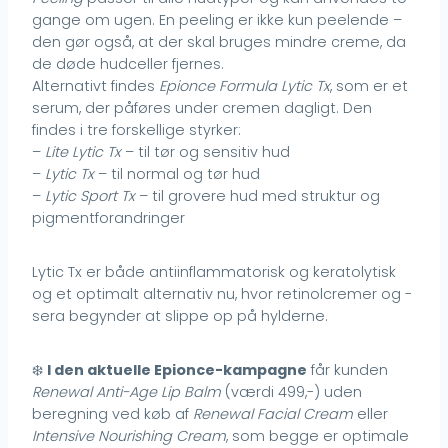
gange om ugen. En peeling er ikke kun peelende –
den gør også, at der skal bruges mindre creme, da
de døde hudceller fjernes.
Alternativt findes
Epionce Formula Lytic Tx
, som er et
serum, der påføres under cremen dagligt. Den
findes i tre forskellige styrker:
–
Lite Lytic Tx
– til tør og sensitiv hud
–
Lytic Tx
– til normal og tør hud
–
Lytic Sport Tx
– til grovere hud med struktur og
pigmentforandringer
Lytic Tx er både antiinflammatorisk og keratolytisk
og et optimalt alternativ nu, hvor retinolcremer og -
sera begynder at slippe op på hylderne.
❄️
I den aktuelle Epionce-kampagne
får kunden
Renewal Anti-Age Lip Balm
(værdi 499,-) uden
beregning ved køb af
Renewal Facial Cream
eller
Intensive Nourishing Cream
, som begge er optimale