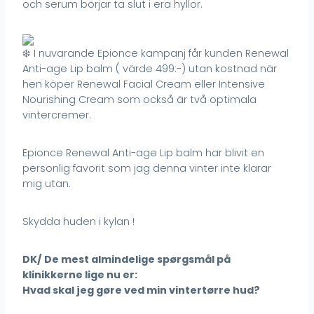
och serum börjar ta slut i era hyllor.
I nuvarande Epionce kampanj får kunden Renewal
Anti-age Lip balm ( värde 499:-) utan kostnad när
hen köper Renewal Facial Cream eller Intensive
Nourishing Cream som också är två optimala
vintercremer.
Epionce Renewal Anti-age Lip balm har blivit en
personlig favorit som jag denna vinter inte klarar
mig utan.
Skydda huden i kylan !
DK/ De mest almindelige spørgsmål på
klinikkerne lige nu er:
Hvad skal jeg gøre ved min vintertørre hud?