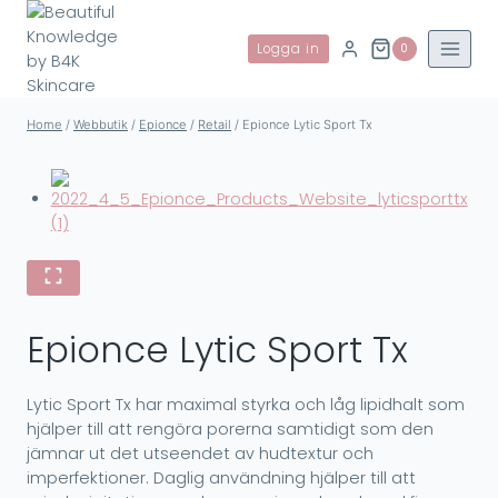
Skip
to
Logga in
0
content
Home
/
Webbutik
/
Epionce
/
Retail
/
Epionce Lytic Sport Tx
Epionce Lytic Sport Tx
Lytic Sport Tx har maximal styrka och låg lipidhalt som
hjälper till att rengöra porerna samtidigt som den
jämnar ut det utseendet av hudtextur och
imperfektioner. Daglig användning hjälper till att