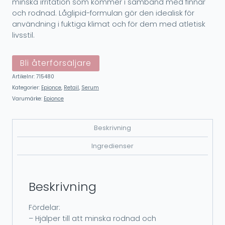
minska irritation som kommer i samband med finnar
och rodnad. Låglipid-formulan gör den idealisk för
användning i fuktiga klimat och för dem med atletisk
livsstil.
Bli återförsäljare
Artikelnr:
715480
Kategorier:
Epionce
,
Retail
,
Serum
Varumärke:
Epionce
Beskrivning
Ingredienser
Beskrivning
Fördelar:
– Hjälper till att minska rodnad och