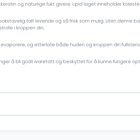
u keratin og naturlige fukt givere. Lipid laget inneholder koleste
stavelig talt levende og så frisk som mulig. Uten denne barri
rofe i kroppen din.
 din evaporere, og etterlate både huden og kroppen din fullste
enger å bli godt ivaretatt og beskyttet for å kunne fungere opt