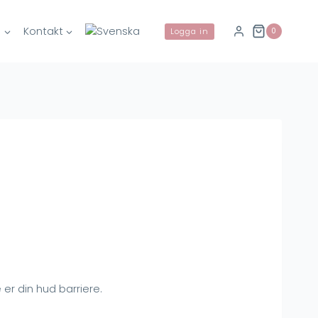
g
Kontakt
0
Logga in
er din hud barriere.