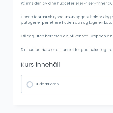
På innsiden av dine hudceller eller «fliser» finner d
Denne fantastisk tynne «murveggen» holder deg bok
patogener penetrere huden dun og lage en katast
I tillegg, uten barrieren din, vil vannet i kroppen
Din hud barriere er essensiell for god helse, og tr
Kurs innehåll
Hudbarrieren