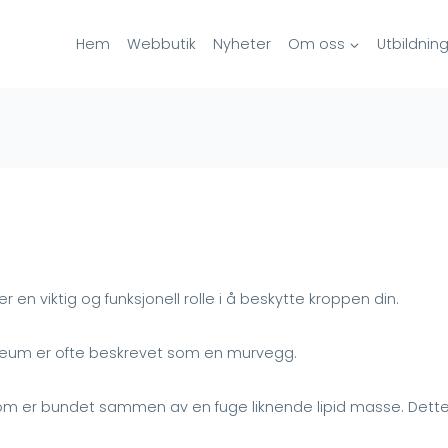
Hem
Webbutik
Nyheter
Om oss
Utbildnin
er en viktig og funksjonell rolle i å beskytte kroppen din.
orneum er ofte beskrevet som en murvegg.
 som er bundet sammen av en fuge liknende lipid masse. Dette 