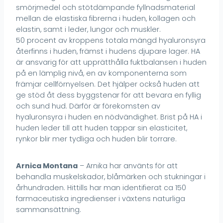
smörjmedel och stötdämpande fyllnadsmaterial
mellan de elastiska fibrerna i huden, kollagen och
elastin, samt i leder, lungor och muskler.
50 procent av kroppens totala mängd hyaluronsyra
återfinns i huden, främst i hudens djupare lager. HA
är ansvarig för att upprätthålla fuktbalansen i huden
på en lämplig nivå, en av komponenterna som
främjar cellförnyelsen. Det hjälper också huden att
ge stöd åt dess byggstenar för att bevara en fyllig
och sund hud. Därför är förekomsten av
hyaluronsyra i huden en nödvändighet. Brist på HA i
huden leder till att huden tappar sin elasticitet,
rynkor blir mer tydliga och huden blir torrare.
Arnica Montana
– Arnika har använts för att
behandla muskelskador, blåmärken och stukningar i
århundraden. Hittills har man identifierat ca 150
farmaceutiska ingredienser i växtens naturliga
sammansättning.