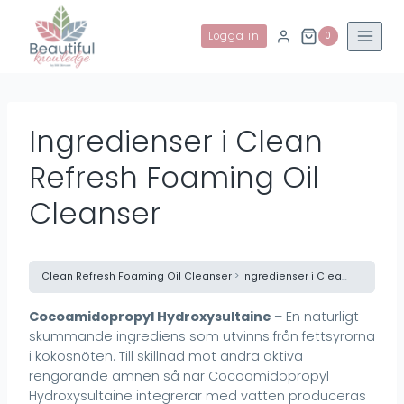
Skip
to
Logga in
0
content
Ingredienser i Clean
Refresh Foaming Oil
Cleanser
Clean Refresh Foaming Oil Cleanser
Ingredienser i Clean Refresh Foaming Oil Cleanser
Cocoamidopropyl Hydroxysultaine
– En naturligt
skummande ingrediens som utvinns från fettsyrorna
i kokosnöten. Till skillnad mot andra aktiva
rengörande ämnen så när Cocoamidopropyl
Hydroxysultaine integrerar med vatten produceras