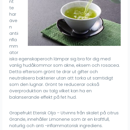
nt
te
har
äve
n
antii
nfla
mm
ator
iska egenskaperoch lämpar sig bra för dig med
vanlig hudåkommor som akne, eksem och rosacea.
Detta eftersom grönt te drar ut gifter och
neutralisera bakterier utan att torka ut samtidigt
som den lugnar. Grönt te reducerar också
överproduktion av talg vilket kan ha en
balanserande effekt på fet hud.
Grapefrukt Eterisk Olja – Utvinns från skalet på citrus
Grande, innehåller Limonene som är en kraftfull,
naturlig och anti -inflammatorisk ingrediens.