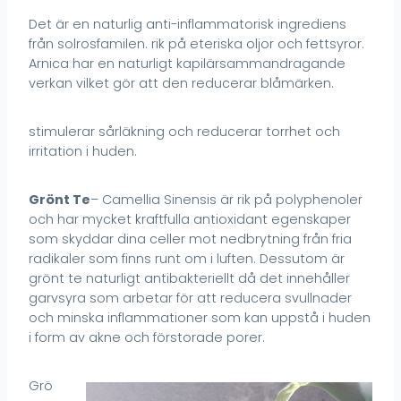
Det är en naturlig anti-inflammatorisk ingrediens
från solrosfamilen. rik på eteriska oljor och fettsyror.
Arnica har en naturligt kapilärsammandragande
verkan vilket gör att den reducerar blåmärken.
stimulerar sårläkning och reducerar torrhet och
irritation i huden.
Grönt Te
– Camellia Sinensis är rik på polyphenoler
och har mycket kraftfulla antioxidant egenskaper
som skyddar dina celler mot nedbrytning från fria
radikaler som finns runt om i luften. Dessutom är
grönt te naturligt antibakteriellt då det innehåller
garvsyra som arbetar för att reducera svullnader
och minska inflammationer som kan uppstå i huden
i form av akne och förstorade porer.
Grö