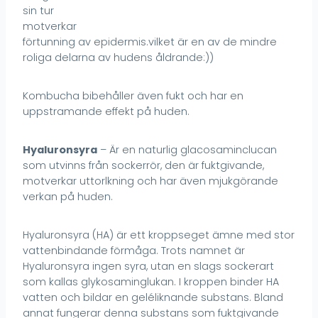
sin tur
motverkar
förtunning av epidermis.vilket är en av de mindre
roliga delarna av hudens åldrande:))
Kombucha bibehåller även fukt och har en
uppstramande effekt på huden.
Hyaluronsyra
– Är en naturlig glacosaminclucan
som utvinns från sockerrör, den är fuktgivande,
motverkar uttorlkning och har även mjukgörande
verkan på huden.
Hyaluronsyra (HA) är ett kroppseget ämne med stor
vattenbindande förmåga. Trots namnet är
Hyaluronsyra ingen syra, utan en slags sockerart
som kallas glykosaminglukan. I kroppen binder HA
vatten och bildar en geléliknande substans. Bland
annat fungerar denna substans som fuktgivande