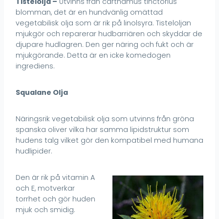
Tistelolja –
Utvinns från carthamus tinctorius
blomman, det är en hundvänlig omättad
vegetabilisk olja som är rik på linolsyra. Tisteloljan
mjukgör och reparerar hudbarriären och skyddar de
djupare hudlagren. Den ger näring och fukt och är
mjukgörande. Detta är en icke komedogen
ingrediens.
Squalane Olja
Näringsrik vegetabilisk olja som utvinns från gröna
spanska oliver vilka har samma lipidstruktur som
hudens talg vilket gör den kompatibel med humana
hudlipider.
Den är rik på vitamin A
och E, motverkar
torrhet och gör huden
mjuk och smidig.