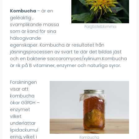
Kombucha
– är en
geléaktig ,
svamplikande massa
Färgtistelblomma
som är känd för sina
hälsogivande
egenskaper. Kombucha är resultatet från
jäsningsprocessen av svart te där det bildas jäst
och en bakterie saccaromyces/xylinium.Kombucha
är rik på B vitaminer, enzymer och naturliga syror.
Forskningen
visar att
kombucha
ökar G3PDH –
enzymet
vilket
underlättar
lipidackumul
ering, vilket i
Kombucha