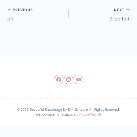
Inläggsnavigering
PREVIOUS
NEXT
pH
Hållbarhet
© 2026 Beautiful Knowledge by B4K Skincare. All Rights Reserved.
Webbplatsen är skapad av
AlizonWeb AB.