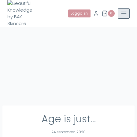
Skip
to
Logga in
0
content
Age is just…
24 september, 2020