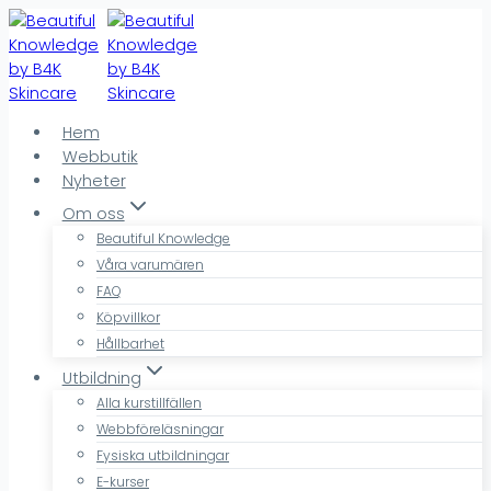
Skip
to
content
Hem
Webbutik
Nyheter
Om oss
Beautiful Knowledge
Våra varumären
FAQ
Köpvillkor
Hållbarhet
Utbildning
Alla kurstillfällen
Webbföreläsningar
Fysiska utbildningar
E-kurser