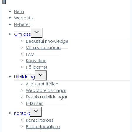
Hem
Webbutik
Nyheter
Toggle
Om oss
child
Beautiful Knowledge
menu
Våra varumären
FAQ
Köpvillkor
Hållbarhet
Toggle
Utbildning
child
Alla kurstillfällen
menu
Webbföreläsningar
Fysiska utbildningar
E-kurser
Toggle
Kontakt
child
Kontakta oss
menu
Bli återförsäljare