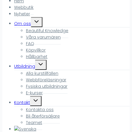
Hem
Webbutik
Nyheter
Toggle
Om oss
child
Beautiful Knowledge
menu
Våra varumären
FAQ
Köpvillkor
Hållbarhet
Toggle
Utbildning
child
Alla kurstillfällen
menu
Webbföreläsningar
Fysiska utbildningar
E-kurser
Toggle
Kontakt
child
Kontakta oss
menu
Bli återförsäljare
Teamet