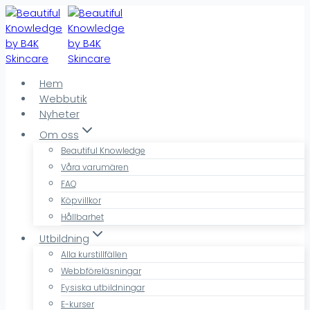
Skip
to
content
Hem
Webbutik
Nyheter
Om oss
Beautiful Knowledge
Våra varumären
FAQ
Köpvillkor
Hållbarhet
Utbildning
Alla kurstillfällen
Webbföreläsningar
Fysiska utbildningar
E-kurser