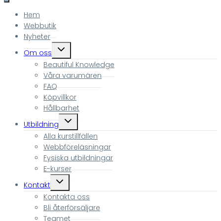
Hem
Webbutik
Nyheter
Toggle
Om oss
child
Beautiful Knowledge
menu
Våra varumären
FAQ
Köpvillkor
Hållbarhet
Toggle
Utbildning
child
Alla kurstillfällen
menu
Webbföreläsningar
Fysiska utbildningar
E-kurser
Toggle
Kontakt
child
Kontakta oss
menu
Bli återförsäljare
Teamet