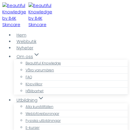
Skip
to
content
Hem
Webbutik
Nyheter
Om oss
Beautiful Knowledge
Våra varumären
FAQ
Köpvillkor
Hållbarhet
Utbildning
Alla kurstillfällen
Webbföreläsningar
Fysiska utbildningar
E-kurser