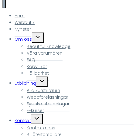
Hem
Webbutik
Nyheter
Toggle
Om oss
child
Beautiful Knowledge
menu
Våra varumären
FAQ
Köpvillkor
Hållbarhet
Toggle
Utbildning
child
Alla kurstillfällen
menu
Webbföreläsningar
Fysiska utbildningar
E-kurser
Toggle
Kontakt
child
Kontakta oss
menu
Bli återförsäljare