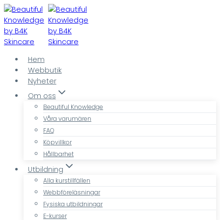
Skip
to
content
Hem
Webbutik
Nyheter
Om oss
Beautiful Knowledge
Våra varumären
FAQ
Köpvillkor
Hållbarhet
Utbildning
Alla kurstillfällen
Webbföreläsningar
Fysiska utbildningar
E-kurser