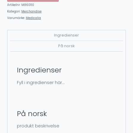
Artikelnr:
M860110
Kategori:
Merchandise
Varumärke:
Medicalia
Ingredienser
På norsk
Ingredienser
Fyll i ingredienser här…
På norsk
produkt beskrivelse