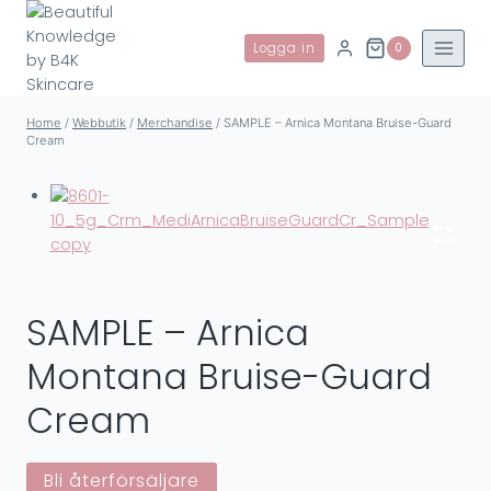
Skip
to
Logga in
0
content
Home
/
Webbutik
/
Merchandise
/
SAMPLE – Arnica Montana Bruise-Guard
Cream
SAMPLE – Arnica
Montana Bruise-Guard
Cream
Bli återförsäljare