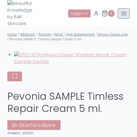
Skip
to
Logga in
0
content
Home
/
Webbutik
/
Pevonia
/
Retail
/
Age Management
/
Myoxy-Caviar Line
/
Pevonia SAMPLE Timless Repair Cream 5 ml.
Pevonia SAMPLE Timless
Repair Cream 5 ml.
Bli återförsäljare
Artikelnr:
203210