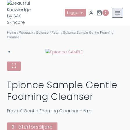
Skip
to
Logga in
0
content
Home
/
Webbutik
/
Epionce
/
Retail
/
Epionce Sample Gentle Foaming
Cleanser
Epionce Sample Gentle
Foaming Cleanser
Prov på Gentle Foaming Cleanser – 6 ml.
Bli återförsäljare