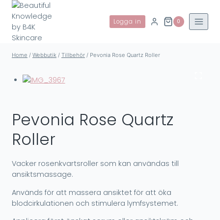
Skip
to
Logga in
0
content
Home
/
Webbutik
/
Tillbehör
/
Pevonia Rose Quartz Roller
Pevonia Rose Quartz
Roller
Vacker rosenkvartsroller som kan användas till
ansiktsmassage.
Används för att massera ansiktet för att öka
blodcirkulationen och stimulera lymfsystemet.