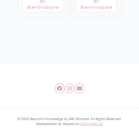
Bli
Bli
återförsäljare
återförsäljare
© 2026 Beautiful Knowledge by B4K Skincare. All Rights Reserved.
Webbplatsen är skapad av
AlizonWeb AB.