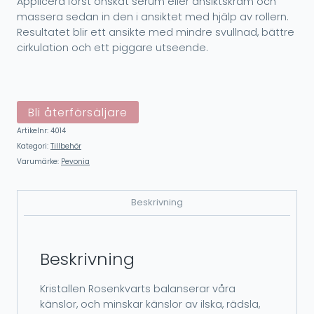
Applicera först önskat serum eller ansiktskräm och
massera sedan in den i ansiktet med hjälp av rollern.
Resultatet blir ett ansikte med mindre svullnad, bättre
cirkulation och ett piggare utseende.
Bli återförsäljare
Artikelnr:
4014
Kategori:
Tillbehör
Varumärke:
Pevonia
Beskrivning
Beskrivning
Kristallen Rosenkvarts balanserar våra
känslor, och minskar känslor av ilska, rädsla,