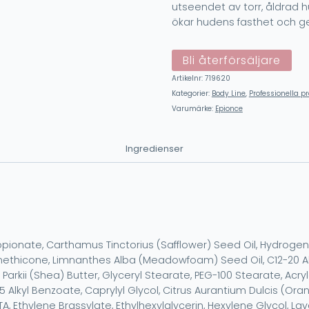
utseendet av torr, åldrad
ökar hudens fasthet och g
Bli återförsäljare
Artikelnr:
719620
Kategorier:
Body Line
,
Professionella p
Varumärke:
Epionce
Ingredienser
Propionate, Carthamus Tinctorius (Safflower) Seed Oil, Hydrog
imethicone, Limnanthes Alba (Meadowfoam) Seed Oil, C12-20 Alk
rkii (Shea) Butter, Glyceryl Stearate, PEG-100 Stearate, Acry
5 Alkyl Benzoate, Caprylyl Glycol, Citrus Aurantium Dulcis (Oran
thylene Brassylate, Ethylhexylglycerin, Hexylene Glycol, Lavand