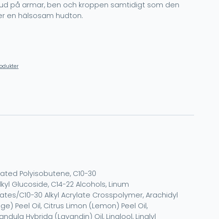
 hud på armar, ben och kroppen samtidigt som den
er en hälsosam hudton.
rodukter
enated Polyisobutene, C10-30
yl Glucoside, C14-22 Alcohols, Linum
lates/C10-30 Alkyl Acrylate Crosspolymer, Arachidyl
ge) Peel Oil, Citrus Limon (Lemon) Peel Oil,
ula Hybrida (Lavandin) Oil, Linalool, Linalyl