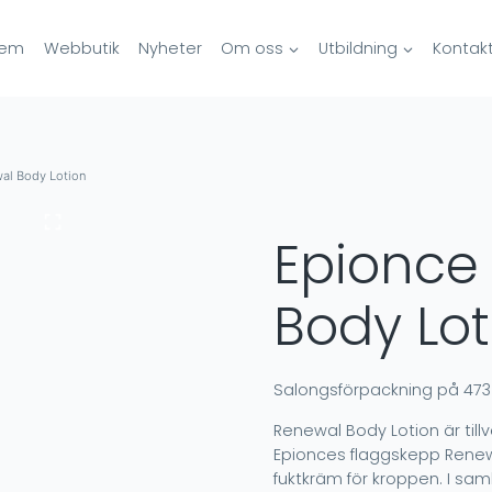
em
Webbutik
Nyheter
Om oss
Utbildning
Kontak
al Body Lotion
Epionce
Body Lot
Salongsförpackning på 473
Renewal Body Lotion är til
Epionces flaggskepp Renew
fuktkräm för kroppen. I s