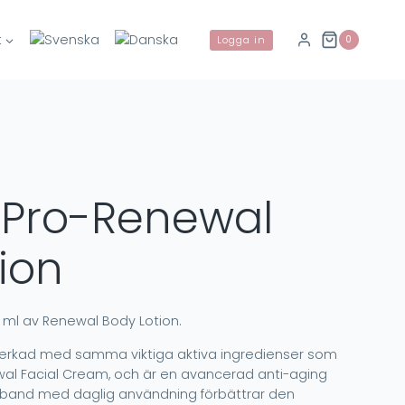
t
0
Logga in
 Pro-Renewal
ion
 ml av Renewal Body Lotion.
lverkad med samma viktiga aktiva ingredienser som
al Facial Cream, och är en avancerad anti-aging
amband med daglig användning förbättrar den