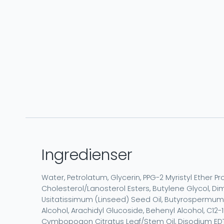
Ingredienser
Water, Petrolatum, Glycerin, PPG-2 Myristyl Ether 
Cholesterol/Lanosterol Esters, Butylene Glycol, D
Usitatissimum (Linseed) Seed Oil, Butyrospermum Pa
Alcohol, Arachidyl Glucoside, Behenyl Alcohol, C12-1
Cymbopogon Citratus Leaf/Stem Oil, Disodium EDTA, E