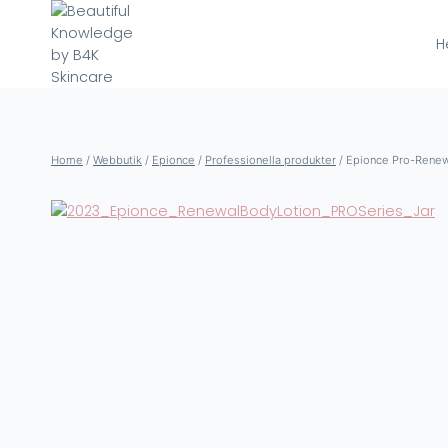
Skip
to
H
content
Home
/
Webbutik
/
Epionce
/
Professionella produkter
/
Epionce Pro-Renew