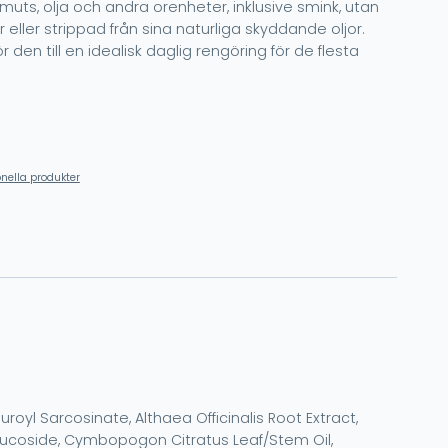
smuts, olja och andra orenheter, inklusive smink, utan
 eller strippad från sina naturliga skyddande oljor.
 den till en idealisk daglig rengöring för de flesta
onella produkter
yl Sarcosinate, Althaea Officinalis Root Extract,
-Glucoside, Cymbopogon Citratus Leaf/Stem Oil,