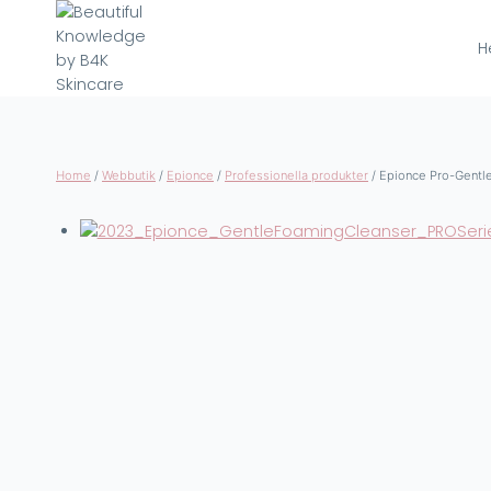
Skip
to
H
content
Home
/
Webbutik
/
Epionce
/
Professionella produkter
/
Epionce Pro-Gentl