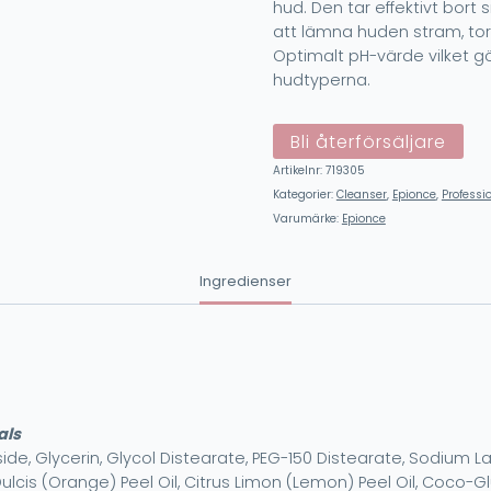
hud. Den tar effektivt bort 
att lämna huden stram, torr
Optimalt pH-värde vilket gör
hudtyperna.
Bli återförsäljare
Artikelnr:
719305
Kategorier:
Cleanser
,
Epionce
,
Professi
Varumärke:
Epionce
Ingredienser
als
 Glycerin, Glycol Distearate, PEG-150 Distearate, Sodium Lauro
 Dulcis (Orange) Peel Oil, Citrus Limon (Lemon) Peel Oil, Coco