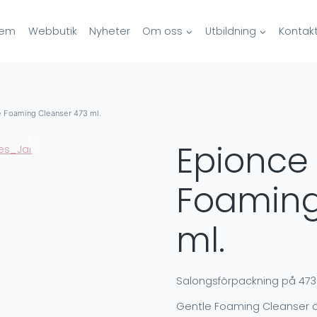
em
Webbutik
Nyheter
Om oss
Utbildning
Kontak
e Foaming Cleanser 473 ml.
Epionce
Foaming
ml.
Salongsförpackning på 473
Gentle Foaming Cleanser är