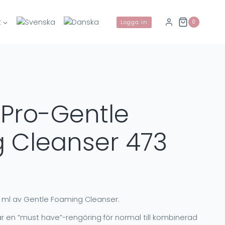
t
0
Logga in
 Pro-Gentle
 Cleanser 473
 ml av Gentle Foaming Cleanser.
 en ”must have”-rengöring för normal till kombinerad