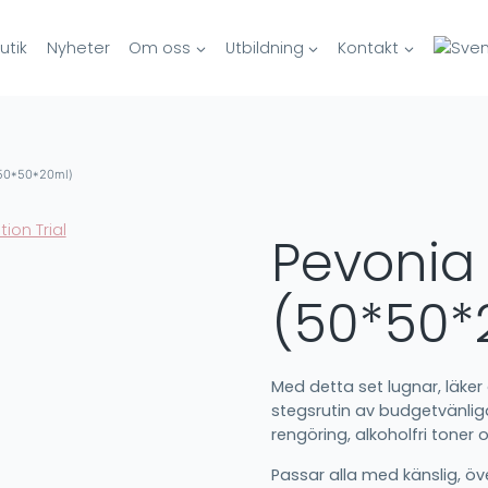
tik
Nyheter
Om oss
Utbildning
Kontakt
 (50*50*20ml)
Pevonia 
(50*50*
Med detta set lugnar, läke
stegsrutin av budgetvänliga
rengöring, alkoholfri toner
Passar alla med känslig, öv