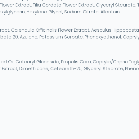
 Flower Extract, Tilia Cordata Flower Extract, Glyceryl Stearate
ylglycerin, Hexylene Glycol, Sodium Citrate, Allantoin.
tract, Calendula Officinalis Flower Extract, Aesculus Hippocas
bate 20, Azulene, Potassium Sorbate, Phenoxyethanol, Caprylyl 
 Oil, Cetearyl Glucoside, Propolis Cera, Caprylic/Capric Trigly
af Extract, Dimethicone, Ceteareth-20, Glyceryl Stearate, Phenox