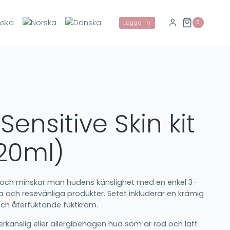
0
Logga in
Sensitive Skin kit
20ml)
r och minskar man hudens känslighet med en enkel 3-
 och resevänliga produkter. Setet inkluderar en krämig
 och återfuktande fuktkräm.
erkänslig eller allergibenägen hud som är röd och lätt