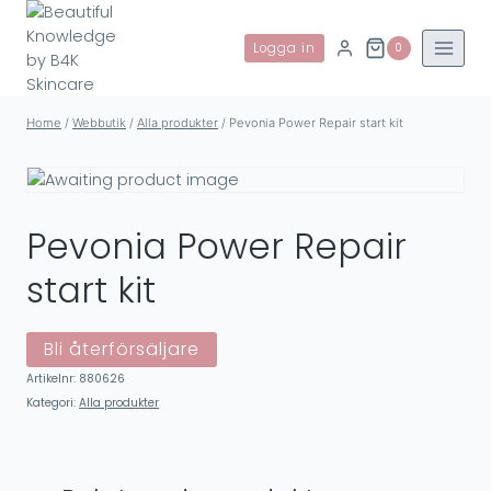
Skip
to
Logga in
0
content
Home
/
Webbutik
/
Alla produkter
/
Pevonia Power Repair start kit
Pevonia Power Repair
start kit
Bli återförsäljare
Artikelnr:
880626
Kategori:
Alla produkter