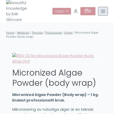
Skip
to
0
Logga in
content
Home
/
Webbutik
/
Pevonia
/
Professional
/
Kropp
/
Micronized Algae
Powder (body wrap)
Micronized Algae
Powder (body wrap)
Micronized Algae Powder (Body wrap) – 1 kg.
Endast professionellt bruk.
Mikronisering av naturliga alger är en teknisk