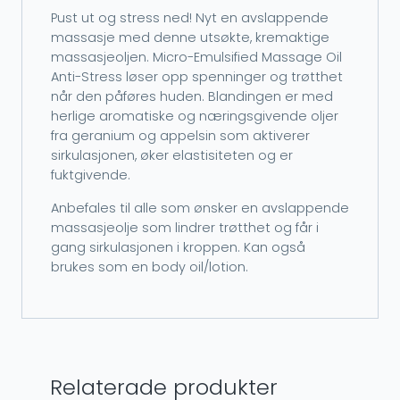
Pust ut og stress ned! Nyt en avslappende
massasje med denne utsøkte, kremaktige
massasjeoljen. Micro-Emulsified Massage Oil
Anti-Stress løser opp spenninger og trøtthet
når den påføres huden. Blandingen er med
herlige aromatiske og næringsgivende oljer
fra geranium og appelsin som aktiverer
sirkulasjonen, øker elastisiteten og er
fuktgivende.
Anbefales til alle som ønsker en avslappende
massasjeolje som lindrer trøtthet og får i
gang sirkulasjonen i kroppen. Kan også
brukes som en body oil/lotion.
Relaterade produkter