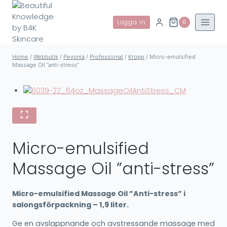
Skip
to
Logga in
0
content
Home
/
Webbutik
/
Pevonia
/
Professional
/
Kropp
/
Micro-emulsified
Massage Oil ”anti-stress”
Micro-emulsified
Massage Oil ”anti-stress”
Micro-emulsified Massage Oil ”Anti-stress” i
salongsförpackning – 1,9 liter.
Ge en avslappnande och avstressande massage med