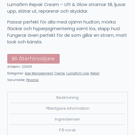
Lumafirm Repair Cream – Lift & Glow stramar till, ljusar
upp, slätar ut, reparerar och skyddar.
Passar perfekt för alla med ojämn hudton, mörka
fläckar och hyperpigmentering samt lös, slapp hud.
Fungerar även perfekt för de som gillar en stram, matt
look och känsla.
Bli återförsäljare
Artikelnr:
206011
Kategorier:
Age Management
,
Creme
,
Lumafirm Line
,
Retail
Varumärke:
Pevonia
Beskrivning
Ytterligare information
Ingredienser
På norsk