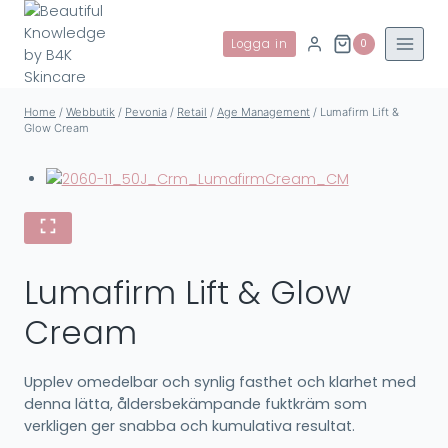
Skip
to
Logga in
0
content
Home
/
Webbutik
/
Pevonia
/
Retail
/
Age Management
/
Lumafirm Lift &
Glow Cream
Lumafirm Lift & Glow
Cream
Upplev omedelbar och synlig fasthet och klarhet med
denna lätta, åldersbekämpande fuktkräm som
verkligen ger snabba och kumulativa resultat.