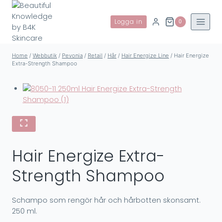
Skip
to
Logga in
0
content
Home
/
Webbutik
/
Pevonia
/
Retail
/
Hår
/
Hair Energize Line
/
Hair Energize
Extra-Strength Shampoo
Hair Energize Extra-
Strength Shampoo
Schampo som rengör hår och hårbotten skonsamt.
250 ml.