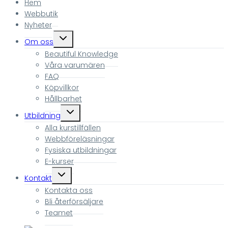
Hem
Webbutik
Nyheter
Toggle
Om oss
child
Beautiful Knowledge
menu
Våra varumären
FAQ
Köpvillkor
Hållbarhet
Toggle
Utbildning
child
Alla kurstillfällen
menu
Webbföreläsningar
Fysiska utbildningar
E-kurser
Toggle
Kontakt
child
Kontakta oss
menu
Bli återförsäljare
Teamet