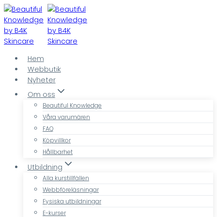
Skip
to
content
Hem
Webbutik
Nyheter
Om oss
Beautiful Knowledge
Våra varumären
FAQ
Köpvillkor
Hållbarhet
Utbildning
Alla kurstillfällen
Webbföreläsningar
Fysiska utbildningar
E-kurser