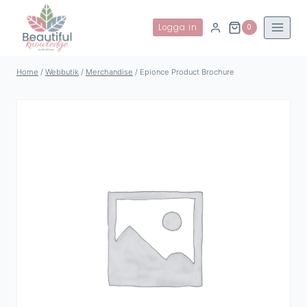
Skip
to
Logga in
0
content
Home
/
Webbutik
/
Merchandise
/
Epionce Product Brochure