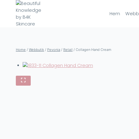
Skip
to
Hem
Webbu
content
Home
/
Webbutik
/
Pevonia
/
Retail
/
Collagen Hand Cream