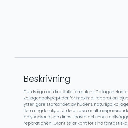
Beskrivning
Den lyxiga och kraftfulla formulan i Collagen Ha
kollagenpolypeptider för maximal reparation, djup f
ytterligare stärkandet av hudens naturliga kollag
flera ungdomliga fördelar, den är ultrareparerande
polysackarid som finns i havre och inne i cellvägg
reparationen. Grönt te är känt för sina fantastis