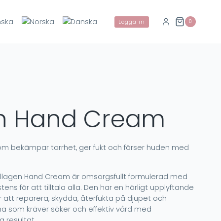
0
Logga in
n Hand Cream
m bekämpar torrhet, ger fukt och förser huden med
lagen Hand Cream är omsorgsfullt formulerad med
sistens för att tilltala alla. Den har en härligt upplyftande
 att reparera, skydda, återfukta på djupet och
a som kräver säker och effektiv vård med
 resultat.