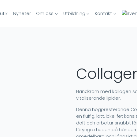
tik
Nyheter
Om oss
Utbildning
Kontakt
Collage
Handkräm med kollagen so
vitaliserande lipider.
Denna högpresterande Col
en fluffig, lätt, icke-fet kon
doft och arbetar snabbt för
föryngra huden på händern
omedelbara och långsiktiga