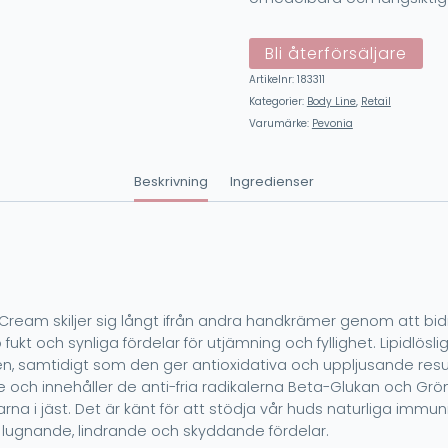
Bli återförsäljare
Artikelnr:
183311
Kategorier:
Body Line
,
Retail
Varumärke:
Pevonia
Beskrivning
Ingredienser
nd Cream skiljer sig långt ifrån andra handkrämer genom att
ukt och synliga fördelar för utjämning och fyllighet. Lipidlösl
en, samtidigt som den ger antioxidativa och uppljusande resu
 och innehåller de anti-fria radikalerna Beta-Glukan och Grön
arna i jäst. Det är känt för att stödja vår huds naturliga imm
ka lugnande, lindrande och skyddande fördelar.