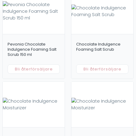
Toner/Lotion
Kampanj
Outlet
Försäljning / Behandling
Övrigt
Professionella produkter
Dokument
Retailprodukter
Merchandise
Pevonia Chocolate
Chocolate Indulgence
Prislistor
Indulgence Foaming Salt
Foaming Salt Scrub
Tillbehör
För områden
Scrub 150 ml
Ansikte
Hår
Bli återförsäljare
Bli återförsäljare
Kropp
Ögon