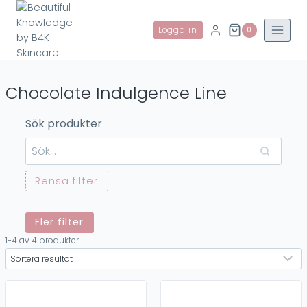
Skip
to
Logga in
0
content
Chocolate Indulgence Line
Sök produkter
Rensa filter
Varumärken
Produkttyp
Fler filter
Epionce
Cleanser
1-4 av 4 produkter
Medicalia
Creme
Pevonia
Kemiska peelingar
Proceanis
Mask
Massage
Peelingar
Till bättre pris
Serum