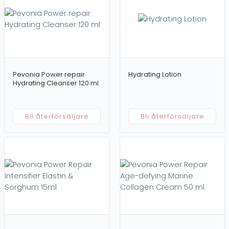
Toner/Lotion
Kampanj
Outlet
Försäljning / Behandling
Övrigt
Professionella produkter
Dokument
Retailprodukter
Merchandise
Pevonia Power repair
Hydrating Lotion
Prislistor
Hydrating Cleanser 120 ml
Tillbehör
För områden
Ansikte
Hår
Bli återförsäljare
Bli återförsäljare
Kropp
Ögon