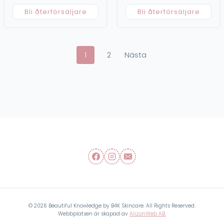
Bli återförsäljare
Bli återförsäljare
Posts
1
2
Nästa
navigation
© 2026 Beautiful Knowledge by B4K Skincare. All Rights Reserved.
Webbplatsen är skapad av
AlizonWeb AB.