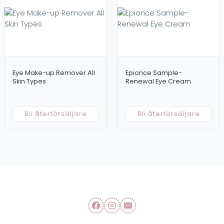
Toner/Lotion
Kampanj
Outlet
Försäljning / Behandling
Övrigt
Professionella produkter
Dokument
Retailprodukter
Merchandise
Eye Make-up Remover All
Epionce Sample-
Prislistor
Skin Types
Renewal Eye Cream
Tillbehör
För områden
Ansikte
Hår
Bli återförsäljare
Bli återförsäljare
Kropp
Ögon