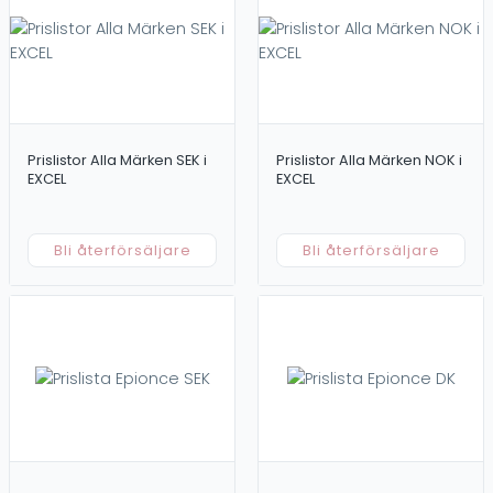
Toner/Lotion
Kampanj
Outlet
Försäljning / Behandling
Övrigt
Professionella produkter
Dokument
Retailprodukter
Merchandise
Prislistor Alla Märken SEK i
Prislistor Alla Märken NOK i
Prislistor
EXCEL
EXCEL
Tillbehör
För områden
Ansikte
Hår
Bli återförsäljare
Bli återförsäljare
Kropp
Ögon