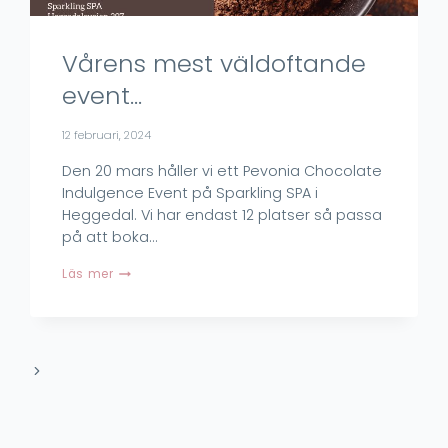
Vårens mest väldoftande
event…
12 februari, 2024
Den 20 mars håller vi ett Pevonia Chocolate
Indulgence Event på Sparkling SPA i
Heggedal. Vi har endast 12 platser så passa
på att boka…
Vårens
Läs mer
mest
väldoftande
event…
Next
Page