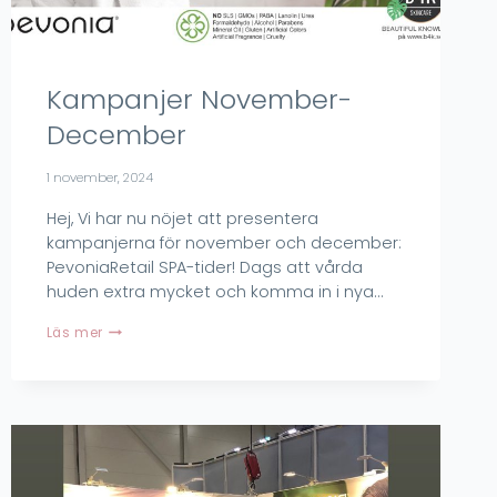
Kampanjer November-
December
1 november, 2024
Hej, Vi har nu nöjet att presentera
kampanjerna för november och december:
PevoniaRetail SPA-tider! Dags att vårda
huden extra mycket och komma in i nya…
Kampanjer
Läs mer
November-
December