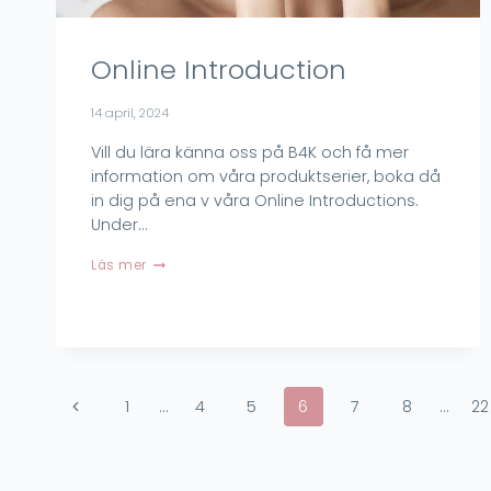
Online Introduction
14 april, 2024
Vill du lära känna oss på B4K och få mer
information om våra produktserier, boka då
in dig på ena v våra Online Introductions.
Under…
Online
Läs mer
Introduction
Page
Previous
1
…
4
5
6
7
8
…
22
navigation
Page