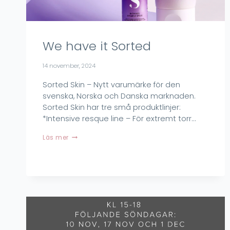
We have it Sorted
14 november, 2024
Sorted Skin – Nytt varumärke för den
svenska, Norska och Danska marknaden.
Sorted Skin har tre små produktlinjer:
*Intensive resque line – För extremt torr…
We
Läs mer
have
it
Sorted