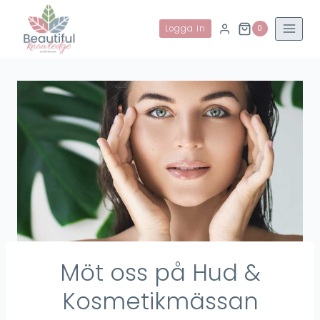
Skip
to
Logga in
0
content
Möt oss på Hud &
Kosmetikmässan