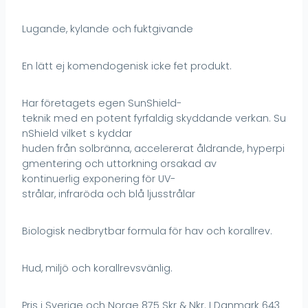
Lugande, kylande och fuktgivande
En lätt ej komendogenisk icke fet produkt.
Har företagets egen SunShield-
teknik med en potent fyrfaldig skyddande verkan. Su
nShield vilket s kyddar
huden från solbränna, accelererat åldrande, hyperpi
gmentering och uttorkning orsakad av
kontinuerlig exponering för UV-
strålar, infraröda och blå ljusstrålar
Biologisk nedbrytbar formula för hav och korallrev.
Hud, miljö och korallrevsvänlig.
Pris i Sverige och Norge 875 Skr & Nkr. I Danmark 643