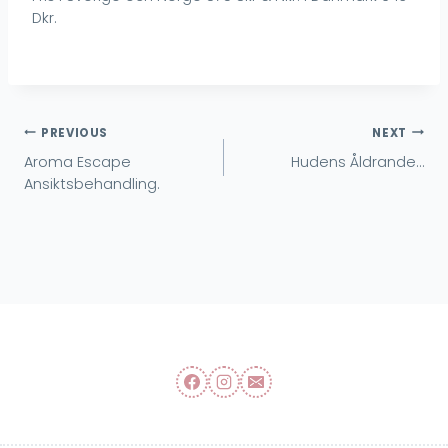
Dkr.
Inläggsnavigering
PREVIOUS
NEXT
Aroma Escape
Hudens Åldrande…
Ansiktsbehandling.