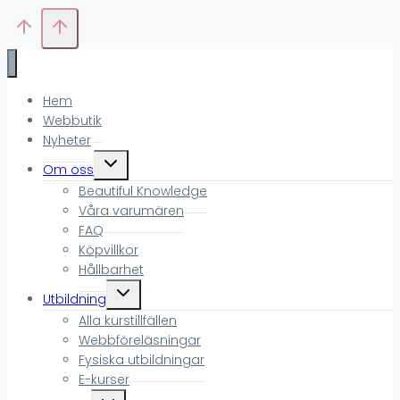
Hem
Webbutik
Nyheter
Toggle
Om oss
child
Beautiful Knowledge
menu
Våra varumären
FAQ
Köpvillkor
Hållbarhet
Toggle
Utbildning
child
Alla kurstillfällen
menu
Webbföreläsningar
Fysiska utbildningar
E-kurser
Toggle