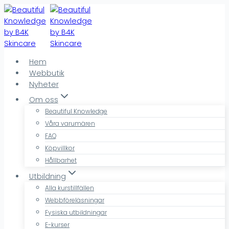
Skip
to
content
Hem
Webbutik
Nyheter
Om oss
Beautiful Knowledge
Våra varumären
FAQ
Köpvillkor
Hållbarhet
Utbildning
Alla kurstillfällen
Webbföreläsningar
Fysiska utbildningar
E-kurser