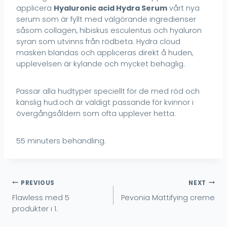
applicera
Hyaluronic acid Hydra Serum
vårt nya
serum som är fyllt med välgörande ingredienser
såsom collagen, hibiskus esculentus och hyaluron
syran som utvinns från rödbeta. Hydra cloud
masken blandas och appliceras direkt å huden,
upplevelsen är kylande och mycket behaglig.
Passar alla hudtyper speciellt för de med röd och
känslig hud.och är väldigt passande för kvinnor i
övergångsåldern som ofta upplever hetta.
55 minuters behandling.
Inläggsnavigering
PREVIOUS
NEXT
Flawless med 5
Pevonia Mattifying creme
produkter i 1.